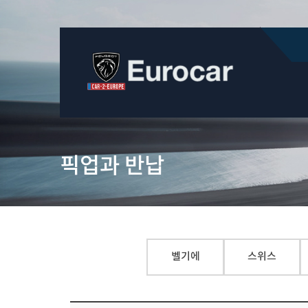
픽업과 반납
벨기에
스위스