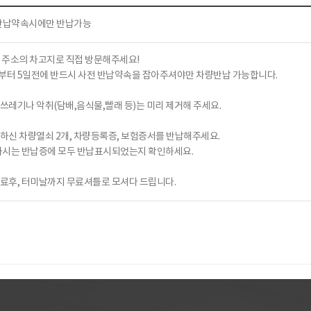
 반납약속시에만 반납가능
된 주소의 차고지로 직접 방문해주세요!
터 5일전에 반드시 사전 반납약속을 잡아주셔야만 차량반납 가능합니다.
 쓰레기나 악취(담배,음식물,빨래 등)는 미리 제거해 주세요.
령하신 차량열쇠 2개, 차량등록증, 보험증서를 반납해주세요.
하시는 반납증에 모두 반납표시되었는지 확인하세요.
완료후, 터미날까지 무료셔틀로 모셔다 드립니다.