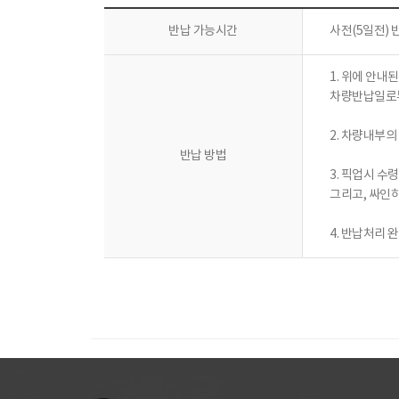
반납 가능시간
사전(5일전)
1. 위에 안내
차량반납일로부
2. 차량내부의
반납 방법
3. 픽업시 수
그리고, 싸인
4. 반납처리 