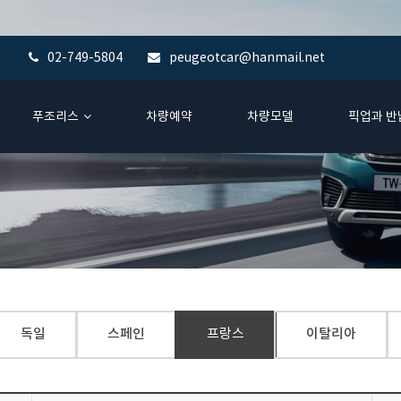
02-749-5804
peugeotcar@hanmail.net
푸조리스
차량예약
차량모델
픽업과 반
독일
스페인
프랑스
이탈리아