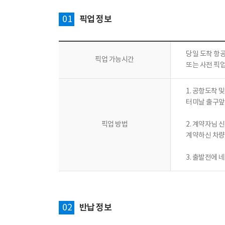
01
픽업 정보
당일 도착 항
픽업 가능시간
또는 사전 픽
1. 공항도착 
터미날 출구앞
픽업 방법
2. 계약자님 
계약하신 차량
3. 출발전에 
02
반납 정보