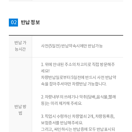
02
반납 정보
반납 가
사전(5일전) 반납약속시에만 반납가능
능시간
1. 위에 안내된 주소의 차고지로 직접 방문해주
세요!
차량반납일로부터 5일전에 반드시 사전 반납약
속을 잡아주셔야만 차량반납 가능합니다.
2. 차량내부의 쓰레기나 악취(담배,음식물,빨래
등)는 미리 제거해 주세요.
반납 방
법
3. 픽업시 수령하신 차량열쇠 2개, 차량등록증,
보험증서를 반납해주세요.
그리고, 싸인하시는 반납증에 모두 반납표시되