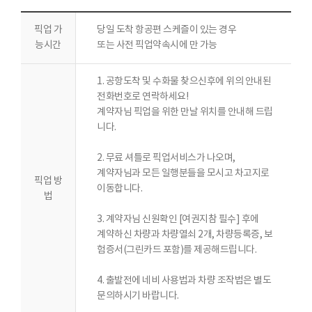
픽업 가
당일 도착 항공편 스케즐이 있는 경우
능시간
또는 사전 픽업약속시에 만 가능
1. 공항도착 및 수화물 찾으신후에 위의 안내된
전화번호로 연락하세요!
계약자님 픽업을 위한 만날 위치를 안내해 드립
니다.
2. 무료 셔틀로 픽업서비스가 나오며,
계약자님과 모든 일행분들을 모시고 차고지로
픽업 방
이동합니다.
법
3. 계약자님 신원확인 [여권지참 필수] 후에
계약하신 차량과 차량열쇠 2개, 차량등록증, 보
험증서(그린카드 포함)를 제공해드립니다.
4. 출발전에 네비 사용법과 차량 조작법은 별도
문의하시기 바랍니다.