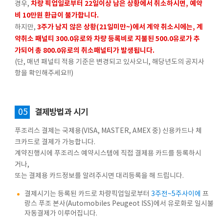
차량 픽업일로부터 22일이상 남은 상황에서 취소하시면, 예약
경우,
비 10만원 환급이 불가합니다.
3주가 남지 않은 상황(21일미만~)에서 계약 취소시에는, 계
하지만,
약취소 패널티 300.0유로와 차량 등록비로 지불된 500.0유로가 추
가되어 총 800.0유로의 취소패널티가 발생됩니다.
(단, 매년 패널티 적용 기준은 변경되고 있사오니, 해당년도의 공지사
항을 확인해주세요!!)
05
결제방법과 시기
푸조리스 결제는 국제용(VISA, MASTER, AMEX 중) 신용카드나 체
크카드로 결제가 가능합니다.
계약진행시에 푸조리스 예약시스템에 직접 결제용 카드를 등록하시
거나,
또는 결제용 카드정보를 알려주시면 대리등록을 해 드립니다.
결제시기는 등록된 카드로 차량픽업일로부터
3주전~5주사이에
프
랑스 푸조 본사(Automobiles Peugeot ISS)에서 유로화로 일시불
자동결제가 이루어집니다.